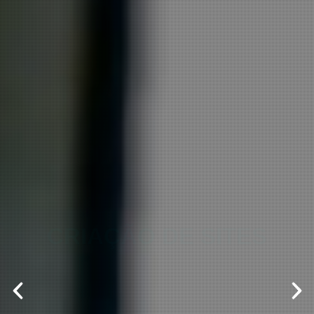
CRIAÇÃO DE SITES
O DESAFIO É DESENVOLVER
PROJETOS QUE CONSTRUAM
UMA EXPERIÊNCIA ONLINE CADA VEZ
MAIS
ESTIMULANTE E AMIGÁVEL AO